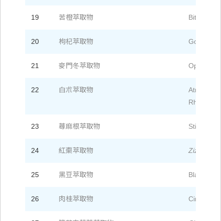
19
苦橙萃取物
Bitter Ora
20
枸杞萃取物
Goji Extra
21
麥門冬萃取物
Ophiopogon
22
白朮萃取物
Atractylo
Rhizoma E
23
蕁麻根萃取物
Stinging N
24
紅棗萃取物
Ziziphus j
25
黑豆萃取物
Black Bea
26
肉桂萃取物
Cinnamomi