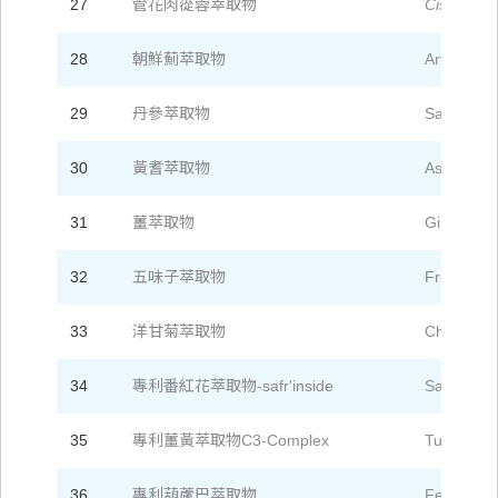
27
管花肉蓯蓉萃取物
Cistanche
28
朝鮮薊萃取物
Artichoke 
29
丹參萃取物
Salvia Mil
30
黃耆萃取物
Astragali 
31
薑萃取物
Ginger Ext
32
五味子萃取物
Fructus S
33
洋甘菊萃取物
Chamomile
34
專利番紅花萃取物-safr'inside
Saffron Ex
35
專利薑黃萃取物
C3-Complex
Turmeric E
36
專利葫蘆巴萃取物
Fenugreek