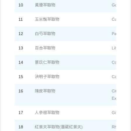
10
黃連萃取物
Goldthrea
11
玉米鬚萃取物
Corn silk 
12
白芍萃取物
Paeoniae 
13
百合萃取物
Lily Extrac
14
薏苡仁萃取物
Coicis Se
15
決明子萃取物
Cassia Se
16
陳皮萃取物
Citri Reti
Extract
17
人參根萃取物
Ginseng R
18
紅景天萃取物(薔葳紅景天)
Rhodiola E