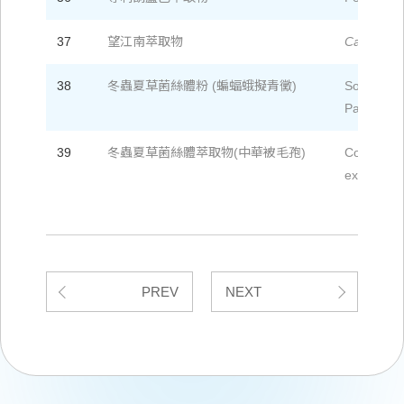
37
望江南萃取物
Cassia occ
38
冬蟲夏草菌絲體粉 (蝙蝠蛾擬青黴)
Solid Stat
Paecilomy
39
冬蟲夏草菌絲體萃取物(中華被毛孢)
Cordyceps
extract (Hi
PREV
NEXT