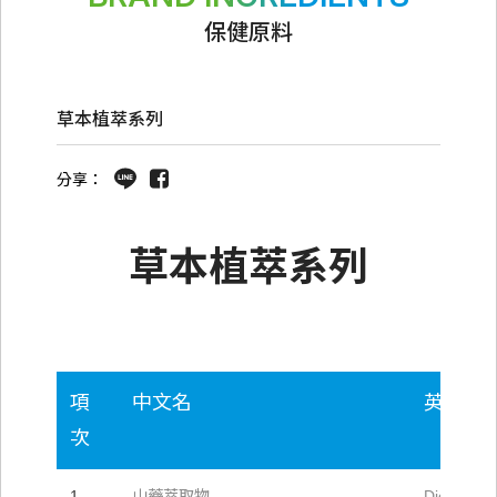
保健原料
草本植萃系列
分享：
草本植萃系列
項
中文名
英文名
次
1
山藥萃取物
Dioscorea