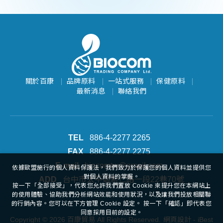
關於百康
品牌原料
一站式服務
保健原料
最新消息
聯絡我們
886-4-2277 2265
886-4-2277 2275
biocomtw@gmail.com
依據歐盟施行的個人資料保護法，我們致力於保護您的個人資料並提供您
對個人資料的掌握。
台中市太平區新仁路一段22巷70號
按一下「全部接受」，代表您允許我們置放 Cookie 來提升您在本網站上
的使用體驗、協助我們分析網站效能和使用狀況，以及讓我們投放相關聯
的行銷內容。您可以在下方管理 Cookie 設定。 按一下「確認」即代表您
同意採用目前的設定。
Copyright ©
2026
百康貿易
All Rights Reserved.
網頁設計
- iBest