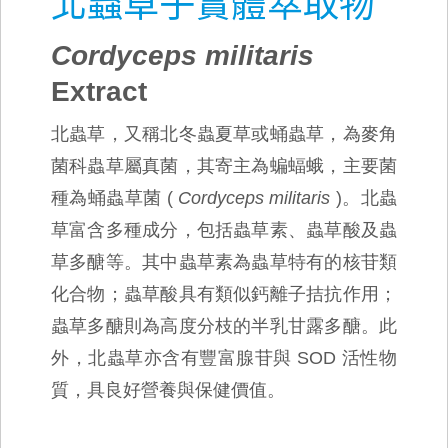
北蟲草子實體萃取物
Cordyceps militaris
Extract
北蟲草，又稱北冬蟲夏草或蛹蟲草，為麥角
菌科蟲草屬真菌，其寄主為蝙蝠蛾，主要菌
種為蛹蟲草菌
(
Cordyceps militaris
)。北蟲
草富含多種成分，包括蟲草素、蟲草酸及蟲
草多醣等。其中蟲草素為蟲草特有的核苷類
化合物；蟲草酸具有類似鈣離子拮抗作用；
蟲草多醣則為高度分枝的半乳甘露多醣。此
外，北蟲草亦含有豐富腺苷與 SOD 活性物
質，具良好營養與保健價值。