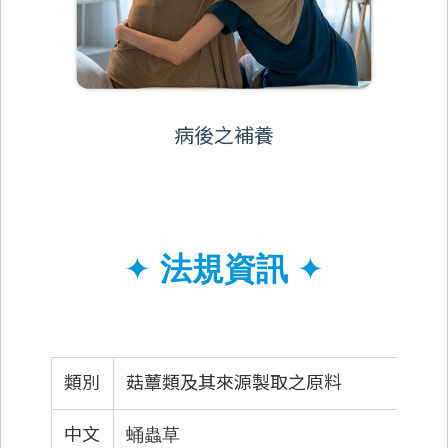
病後之補養
✦
法規資訊
✦
類別
菇蕈類及其來源製取之原料
中文
蛹蟲草