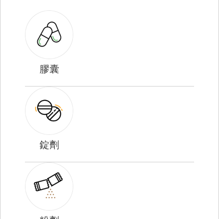
膠囊
錠劑