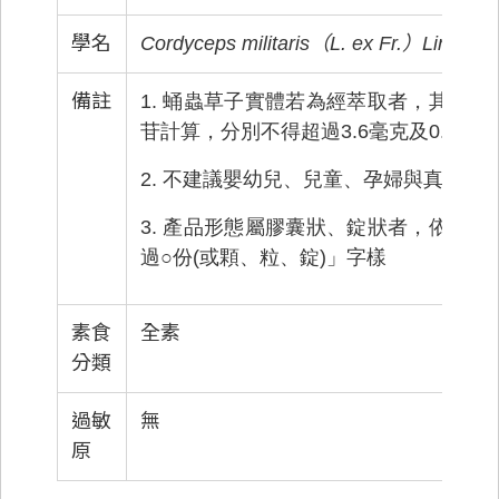
學名
Cordyceps militaris（L. ex Fr.）Link
備註
1. 蛹蟲草子實體若為經萃取者，其萃
苷計算，分別不得超過3.6毫克及0.5毫克
2. 不建議嬰幼兒、兒童、孕婦與真菌過
3. 產品形態屬膠囊狀、錠狀者，依每
過○份(或顆、粒、錠)」字樣
素食
全素
分類
過敏
無
原