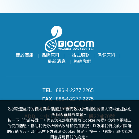
關於百康
品牌原料
一站式服務
保健原料
最新消息
聯絡我們
886-4-2277 2265
886-4-2277 2275
biocomtw@gmail.com
依據歐盟施行的個人資料保護法，我們致力於保護您的個人資料並提供您
對個人資料的掌握。
台中市太平區新仁路一段22巷70號
按一下「全部接受」，代表您允許我們置放 Cookie 來提升您在本網站上
的使用體驗、協助我們分析網站效能和使用狀況，以及讓我們投放相關聯
的行銷內容。您可以在下方管理 Cookie 設定。 按一下「確認」即代表您
同意採用目前的設定。