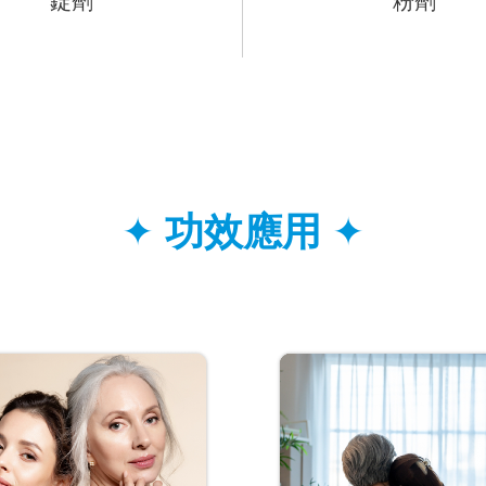
錠劑
粉劑
✦
功效應用
✦