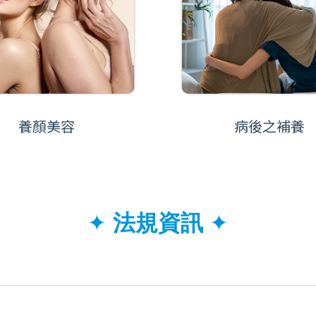
養顏美容
病後之補養
✦
法規資訊
✦
全素