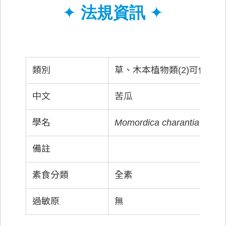
✦
法規資訊
✦
類別
草、木本植物類(2)可供直
中文
苦瓜
學名
Momordica charantia L.
備註
素食分類
全素
過敏原
無