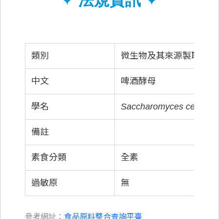
✦
法規資訊
✦
類別
微生物及其來源製取之原
中文
啤酒酵母
學名
Saccharomyces cerevisi
備註
素食分類
全素
過敏原
無
參考網址：
食品原料整合查詢平臺