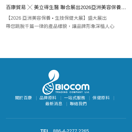
康貿易與美立得生醫驚豔亮相2026 │ 展覽重點回顧
百康貿易 ╳ 美立得生醫 聯合展出2026亞洲美容保養 • 生技保健大展
【2026 亞洲美容保養 • 生技保健大展】盛大展出
「
點
帶您跳脫千篇一律的產品樣貌，讓品牌形象深植人心
盾
...
...
關於百康
品牌原料
一站式服務
保健原料
最新消息
聯絡我們
886-4-2277 2265