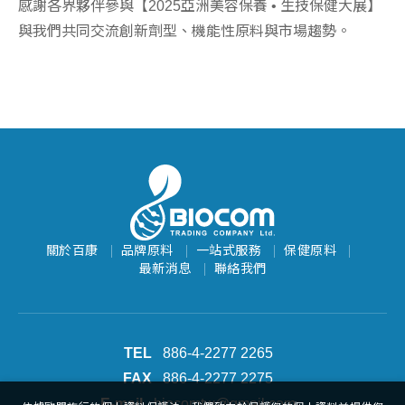
感謝各界夥伴參與【2025亞洲美容保養 • 生技保健大展】
「
點
與我們共同交流創新劑型、機能性原料與市場趨勢。
盾
...
...
關於百康
品牌原料
一站式服務
保健原料
最新消息
聯絡我們
886-4-2277 2265
886-4-2277 2275
biocomtw@gmail.com