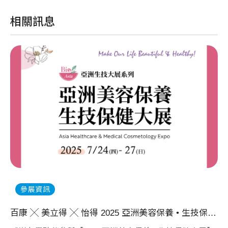
相關訊息
20
參展資訊
康貿易與美立得生醫驚豔亮相2026 │ 展覽重點回顧
百康 ╳ 美立得 ╳ 怡得 2025 亞洲美容保養 • 生技保健大展 圓滿落幕