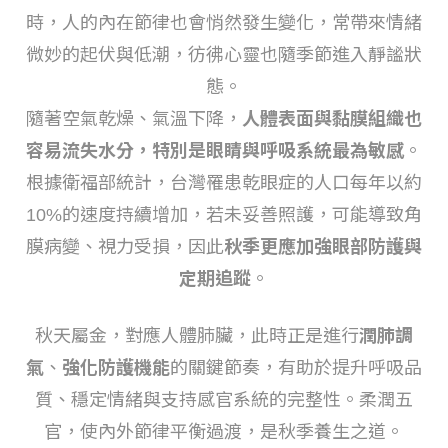
時，人的內在節律也會悄然發生變化，常帶來情緒
微妙的起伏與低潮，彷彿心靈也隨季節進入靜謐狀
態。
隨著空氣乾燥、氣溫下降，
人體表面與黏膜組織也
容易流失水分，特別是眼睛與呼吸系統最為敏感
。
根據衛福部統計，台灣罹患乾眼症的人口每年以約
10%的速度持續增加，若未妥善照護，可能導致角
膜病變、視力受損，因此
秋季更應加強眼部防護與
定期追蹤
。
秋天屬金，對應人體肺臟，此時正是進行
潤肺調
氣
、
強化防護機能
的關鍵節奏，有助於提升呼吸品
質、穩定情緒與支持感官系統的完整性。柔潤五
官，使內外節律平衡過渡，是秋季養生之道。