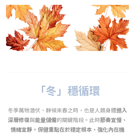
「冬」穩循環
冬季萬物潛伏、靜候來春之時，也是人類身體
進入
深層修復
與
能量儲備
的關鍵階段。此時
節奏宜慢、
情緒宜靜，保健重點在於穩定根本、強化內在機