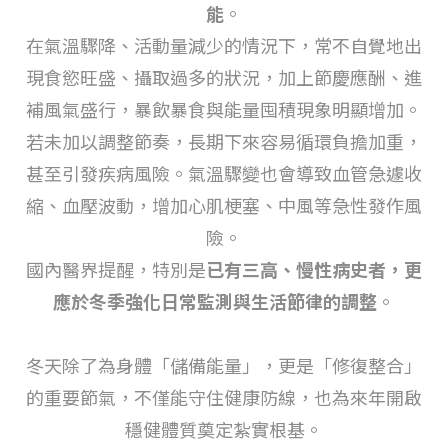
能
。
在氣溫驟降、活動量減少的情況下，常不自覺地出
現食慾旺盛、攝取過多的狀況，加上節慶應酬、進
補風氣盛行，暴飲暴食與能量囤積現象明顯增加。
若未加以調整節奏，長期下來容易循環負擔加重，
甚至引發疾病風險。氣溫驟變也會導致血管急遽收
縮、血壓波動，增加心肌梗塞、中風等急性發作風
險。
國內醫界提醒，特別是
已有三高、慢性病史者，更
應於冬季強化日常監測與生活節律的調整
。
冬天除了為身體「儲備能量」，更是「修復整合」
的重要節氣，不僅能守住健康防線，也為來年開啟
穩健體質奠定紮實根基。