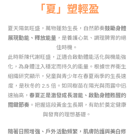
「夏」塑輕盈
夏天陽氣旺盛，萬物蓬勃生長，自然節奏
鼓勵身體
展現動能、釋放能量
，是養護心氣、調理脾胃的絕
佳時機。
此時新陳代謝旺盛，正適合啟動體能活化與機能強
化，為身體注入穩定而持久的能量。
根據世界衛生
組織研究顯示，兒童與青少年在春夏兩季的生長速
度，是秋冬的 2.5 倍。如同樹苗在陽光與雨露中迅
速抽高，
春夏正是激發成長潛能、啟動身體甦醒的
關鍵節奏
。把握這段黃金生長期，有助於奠定健康
與發育的理想基礎。
隨著日照增強、戶外活動頻繁，肌膚防護與美白修